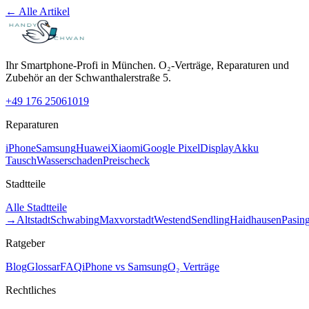
← Alle Artikel
Ihr Smartphone-Profi in München. O₂-Verträge, Reparaturen und
Zubehör an der Schwanthalerstraße 5.
+49 176 25061019
Reparaturen
iPhone
Samsung
Huawei
Xiaomi
Google Pixel
Display
Akku
Tausch
Wasserschaden
Preischeck
Stadtteile
Alle Stadtteile
→
Altstadt
Schwabing
Maxvorstadt
Westend
Sendling
Haidhausen
Pasin
Ratgeber
Blog
Glossar
FAQ
iPhone vs Samsung
O₂ Verträge
Rechtliches