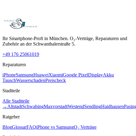
Ihr Smartphone-Profi in München. O₂-Verträge, Reparaturen und
Zubehör an der Schwanthalerstraße 5.
+49 176 25061019
Reparaturen
iPhone
Samsung
Huawei
Xiaomi
Google Pixel
Display
Akku
Tausch
Wasserschaden
Preischeck
Stadtteile
Alle Stadtteile
→
Altstadt
Schwabing
Maxvorstadt
Westend
Sendling
Haidhausen
Pasin
Ratgeber
Blog
Glossar
FAQ
iPhone vs Samsung
O₂ Verträge