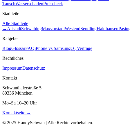
Tausch
Wasserschaden
Preischeck
Stadtteile
Alle Stadtteile
→
Altstadt
Schwabing
Maxvorstadt
Westend
Sendling
Haidhausen
Pasin
Ratgeber
Blog
Glossar
FAQ
iPhone vs Samsung
O₂ Verträge
Rechtliches
Impressum
Datenschutz
Kontakt
Schwanthalerstraße 5
80336 München
Mo–Sa 10–20 Uhr
Kontaktseite →
© 2025 HandySchwan | Alle Rechte vorbehalten.