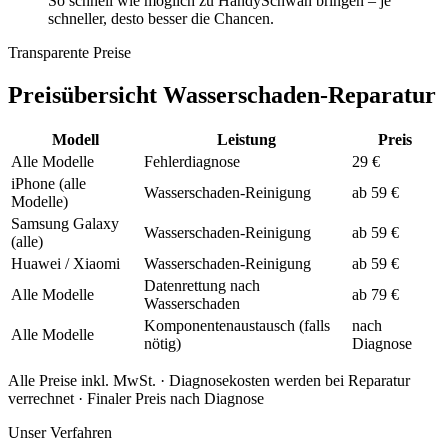
So schnell wie möglich zu HandySchwan bringen – je
schneller, desto besser die Chancen.
Transparente Preise
Preisübersicht Wasserschaden-Reparatur
Modell
Leistung
Preis
Alle Modelle
Fehlerdiagnose
29 €
iPhone (alle
Wasserschaden-Reinigung
ab 59 €
Modelle)
Samsung Galaxy
Wasserschaden-Reinigung
ab 59 €
(alle)
Huawei / Xiaomi
Wasserschaden-Reinigung
ab 59 €
Datenrettung nach
Alle Modelle
ab 79 €
Wasserschaden
Komponentenaustausch (falls
nach
Alle Modelle
nötig)
Diagnose
Alle Preise inkl. MwSt. · Diagnosekosten werden bei Reparatur
verrechnet · Finaler Preis nach Diagnose
Unser Verfahren