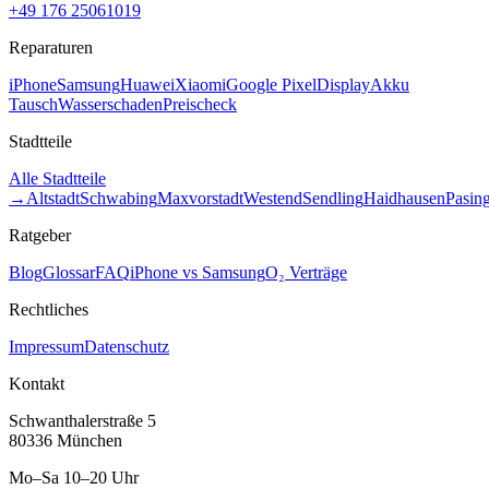
+49 176 25061019
Reparaturen
iPhone
Samsung
Huawei
Xiaomi
Google Pixel
Display
Akku
Tausch
Wasserschaden
Preischeck
Stadtteile
Alle Stadtteile
→
Altstadt
Schwabing
Maxvorstadt
Westend
Sendling
Haidhausen
Pasin
Ratgeber
Blog
Glossar
FAQ
iPhone vs Samsung
O₂ Verträge
Rechtliches
Impressum
Datenschutz
Kontakt
Schwanthalerstraße 5
80336 München
Mo–Sa 10–20 Uhr