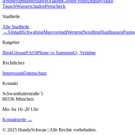
iPhone
Samsung
Huawei
Xiaomi
Google Pixel
Display
Akku
Tausch
Wasserschaden
Preischeck
Stadtteile
Alle Stadtteile
→
Altstadt
Schwabing
Maxvorstadt
Westend
Sendling
Haidhausen
Pasin
Ratgeber
Blog
Glossar
FAQ
iPhone vs Samsung
O₂ Verträge
Rechtliches
Impressum
Datenschutz
Kontakt
Schwanthalerstraße 5
80336 München
Mo–Sa 10–20 Uhr
Kontaktseite →
© 2025 HandySchwan | Alle Rechte vorbehalten.