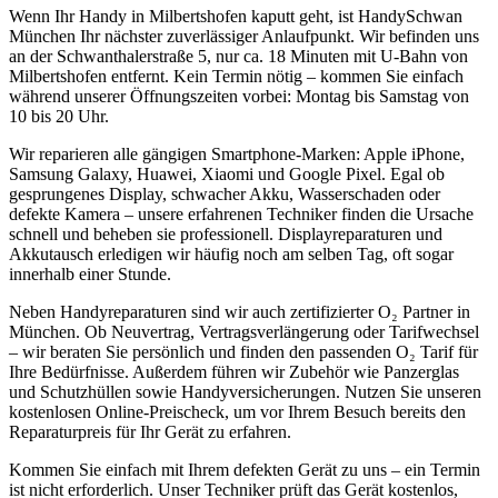
Wenn Ihr Handy in
Milbertshofen
kaputt geht, ist HandySchwan
München Ihr nächster zuverlässiger Anlaufpunkt. Wir befinden uns
an der Schwanthalerstraße 5, nur
ca. 18 Minuten mit U-Bahn
von
Milbertshofen
entfernt. Kein Termin nötig – kommen Sie einfach
während unserer Öffnungszeiten vorbei: Montag bis Samstag von
10 bis 20 Uhr.
Wir reparieren alle gängigen Smartphone-Marken: Apple iPhone,
Samsung Galaxy, Huawei, Xiaomi und Google Pixel. Egal ob
gesprungenes Display, schwacher Akku, Wasserschaden oder
defekte Kamera – unsere erfahrenen Techniker finden die Ursache
schnell und beheben sie professionell. Displayreparaturen und
Akkutausch erledigen wir häufig noch am selben Tag, oft sogar
innerhalb einer Stunde.
Neben Handyreparaturen sind wir auch zertifizierter O₂ Partner in
München. Ob Neuvertrag, Vertragsverlängerung oder Tarifwechsel
– wir beraten Sie persönlich und finden den passenden O₂ Tarif für
Ihre Bedürfnisse. Außerdem führen wir Zubehör wie Panzerglas
und Schutzhüllen sowie Handyversicherungen. Nutzen Sie unseren
kostenlosen Online-Preischeck, um vor Ihrem Besuch bereits den
Reparaturpreis für Ihr Gerät zu erfahren.
Kommen Sie einfach mit Ihrem defekten Gerät zu uns – ein Termin
ist nicht erforderlich. Unser Techniker prüft das Gerät kostenlos,