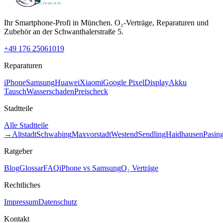
Ihr Smartphone-Profi in München. O₂-Verträge, Reparaturen und
Zubehör an der Schwanthalerstraße 5.
+49 176 25061019
Reparaturen
iPhone
Samsung
Huawei
Xiaomi
Google Pixel
Display
Akku
Tausch
Wasserschaden
Preischeck
Stadtteile
Alle Stadtteile
→
Altstadt
Schwabing
Maxvorstadt
Westend
Sendling
Haidhausen
Pasin
Ratgeber
Blog
Glossar
FAQ
iPhone vs Samsung
O₂ Verträge
Rechtliches
Impressum
Datenschutz
Kontakt