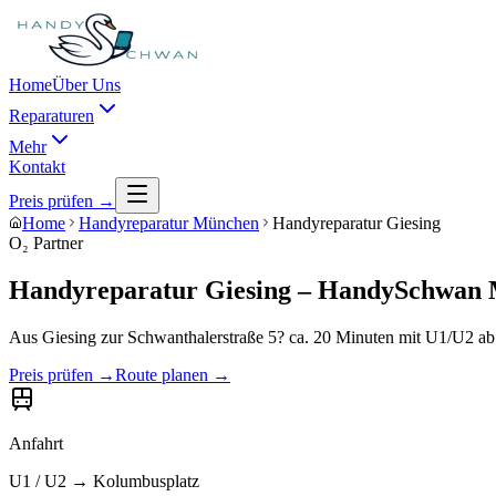
Home
Über Uns
Reparaturen
Mehr
Kontakt
Preis prüfen →
Home
Handyreparatur München
Handyreparatur Giesing
O₂ Partner
Handyreparatur
Giesing
– HandySchwan 
Aus
Giesing
zur Schwanthalerstraße 5?
ca. 20 Minuten mit U1/U2 a
Preis prüfen →
Route planen →
Anfahrt
U1 / U2
→
Kolumbusplatz