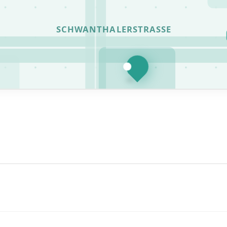
SCHWANTHALERSTRASSE
HandySchwan München
Schwanthalerstraße 5 · 80336 München