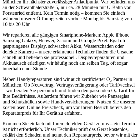
München Ihr nächster zuverlässiger Anlaufpunkt. Wir befinden uns
an der Schwanthalerstraße 5, nur
ca. 28 Minuten mit U-Bahn
von
Forstenried
entfernt. Kein Termin nötig – kommen Sie einfach
während unserer Öffnungszeiten vorbei: Montag bis Samstag von
10 bis 20 Uhr.
Wir reparieren alle gängigen Smartphone-Marken: Apple iPhone,
Samsung Galaxy, Huawei, Xiaomi und Google Pixel. Egal ob
gesprungenes Display, schwacher Akku, Wasserschaden oder
defekte Kamera – unsere erfahrenen Techniker finden die Ursache
schnell und beheben sie professionell. Displayreparaturen und
Akkutausch erledigen wir häufig noch am selben Tag, oft sogar
innerhalb einer Stunde.
Neben Handyreparaturen sind wir auch zertifizierter O₂ Partner in
München. Ob Neuvertrag, Vertragsverlängerung oder Tarifwechsel
– wir beraten Sie persönlich und finden den passenden O₂ Tarif für
Ihre Bedürfnisse. Außerdem führen wir Zubehör wie Panzerglas
und Schutzhüllen sowie Handyversicherungen. Nutzen Sie unseren
kostenlosen Online-Preischeck, um vor Ihrem Besuch bereits den
Reparaturpreis für Ihr Gerät zu erfahren.
Kommen Sie einfach mit Ihrem defekten Gerät zu uns – ein Termin
ist nicht erforderlich. Unser Techniker prüft das Gerät kostenlos,
erklärt den Schaden und nennt den Reparaturpreis, bevor wir mit der