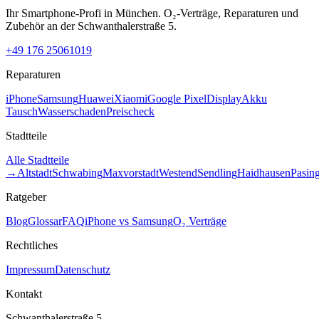
Ihr Smartphone-Profi in München. O₂-Verträge, Reparaturen und
Zubehör an der Schwanthalerstraße 5.
+49 176 25061019
Reparaturen
iPhone
Samsung
Huawei
Xiaomi
Google Pixel
Display
Akku
Tausch
Wasserschaden
Preischeck
Stadtteile
Alle Stadtteile
→
Altstadt
Schwabing
Maxvorstadt
Westend
Sendling
Haidhausen
Pasin
Ratgeber
Blog
Glossar
FAQ
iPhone vs Samsung
O₂ Verträge
Rechtliches
Impressum
Datenschutz
Kontakt
Schwanthalerstraße 5