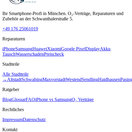
Ihr Smartphone-Profi in München. O₂-Verträge, Reparaturen und
Zubehör an der Schwanthalerstraße 5.
+49 176 25061019
Reparaturen
iPhone
Samsung
Huawei
Xiaomi
Google Pixel
Display
Akku
Tausch
Wasserschaden
Preischeck
Stadtteile
Alle Stadtteile
→
Altstadt
Schwabing
Maxvorstadt
Westend
Sendling
Haidhausen
Pasin
Ratgeber
Blog
Glossar
FAQ
iPhone vs Samsung
O₂ Verträge
Rechtliches
Impressum
Datenschutz
Kontakt