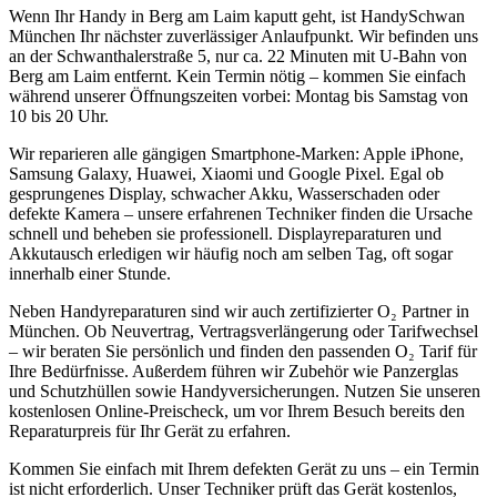
Wenn Ihr Handy in
Berg am Laim
kaputt geht, ist HandySchwan
München Ihr nächster zuverlässiger Anlaufpunkt. Wir befinden uns
an der Schwanthalerstraße 5, nur
ca. 22 Minuten mit U-Bahn
von
Berg am Laim
entfernt. Kein Termin nötig – kommen Sie einfach
während unserer Öffnungszeiten vorbei: Montag bis Samstag von
10 bis 20 Uhr.
Wir reparieren alle gängigen Smartphone-Marken: Apple iPhone,
Samsung Galaxy, Huawei, Xiaomi und Google Pixel. Egal ob
gesprungenes Display, schwacher Akku, Wasserschaden oder
defekte Kamera – unsere erfahrenen Techniker finden die Ursache
schnell und beheben sie professionell. Displayreparaturen und
Akkutausch erledigen wir häufig noch am selben Tag, oft sogar
innerhalb einer Stunde.
Neben Handyreparaturen sind wir auch zertifizierter O₂ Partner in
München. Ob Neuvertrag, Vertragsverlängerung oder Tarifwechsel
– wir beraten Sie persönlich und finden den passenden O₂ Tarif für
Ihre Bedürfnisse. Außerdem führen wir Zubehör wie Panzerglas
und Schutzhüllen sowie Handyversicherungen. Nutzen Sie unseren
kostenlosen Online-Preischeck, um vor Ihrem Besuch bereits den
Reparaturpreis für Ihr Gerät zu erfahren.
Kommen Sie einfach mit Ihrem defekten Gerät zu uns – ein Termin
ist nicht erforderlich. Unser Techniker prüft das Gerät kostenlos,